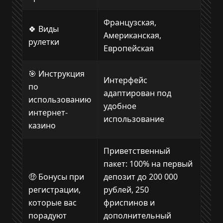
Французская,
🍀 Виды
Американская,
рулетки
Европейская
🎯 Инструкция
Интерфейс
по
адаптирован под
использованию
удобное
интернет-
использование
казино
Приветственный
пакет: 100% на первый
🤑 Бонусы при
депозит до 200 000
регистрации,
рублей, 250
которые вас
фриспинов и
порадуют
дополнительный