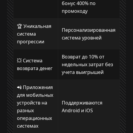
бонус 400% по
промокоду
🏆 Уникальная
Персонализированная
система
система уровней
прогрессии
Возврат до 10% от
💥 Система
недельных затрат без
возврата денег
учета выигрышей
📲 Приложения
для мобильных
устройств на
Поддерживаются
разных
Android и iOS
операционных
системах