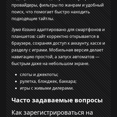
провайдеры, фильтры по жанрам и удобный
поиск, что помогает быстро находить
подходящие тайтлы.
Зума Казино
адаптировано для смартфонов и
планшетов: сайт корректно открывается в
браузере, сохраняя доступ к аккаунту, кассе и
разделу с играми. Мобильная версия делает
навигацию простой, а запуск автоматов —
быстрым даже на небольшом экране.
слоты и джекпоты;
рулетка, блэкджек, баккара;
игры с живыми дилерами.
Часто задаваемые вопросы
Как зарегистрироваться на