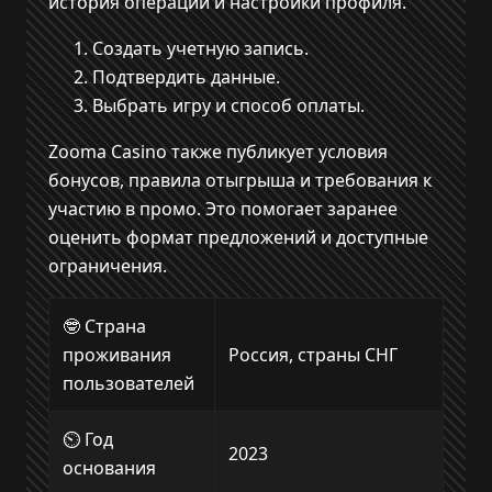
история операций и настройки профиля.
Создать учетную запись.
Подтвердить данные.
Выбрать игру и способ оплаты.
Zooma Casino также публикует условия
бонусов, правила отыгрыша и требования к
участию в промо. Это помогает заранее
оценить формат предложений и доступные
ограничения.
🤓 Страна
проживания
Россия, страны СНГ
пользователей
⏲ Год
2023
основания